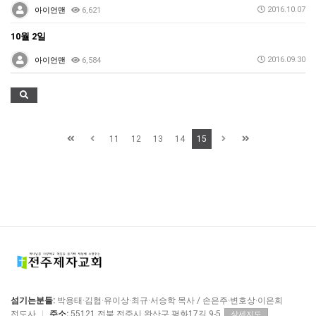
2016.10.07
아이언맨
6,621
10월 2일
2016.09.30
아이언맨
6,584
11
12
13
14
15
섬기는분들:
박용태·김협·유이상·최규·서승학 목사 / 손은주·변호상·이은희
전도사
|
주소:
55121 전북 전주시 완산구 평화17길 9-5
상세지도