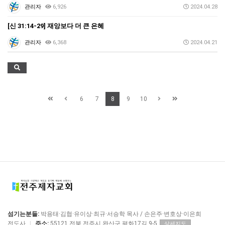
관리자
6,926
2024.04.28
[신 31:14-29] 재앙보다 더 큰 은혜
관리자
6,368
2024.04.21
6
7
8
9
10
섬기는분들:
박용태·김협·유이상·최규·서승학 목사 / 손은주·변호상·이은희
전도사
|
주소:
55121 전북 전주시 완산구 평화17길 9-5
상세지도