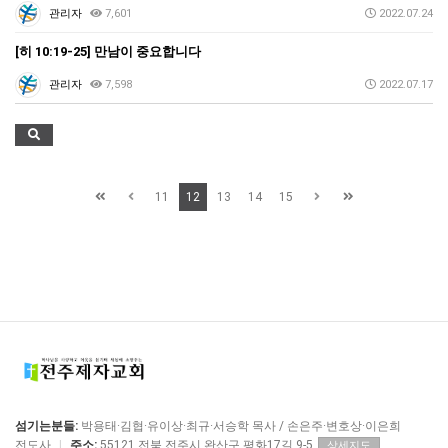
관리자
7,601
2022.07.24
[히 10:19-25] 만남이 중요합니다
관리자
7,598
2022.07.17
11
12
13
14
15
섬기는분들:
박용태·김협·유이상·최규·서승학 목사 / 손은주·변호상·이은희
전도사
|
주소:
55121 전북 전주시 완산구 평화17길 9-5
상세지도