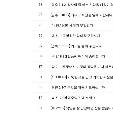
93
[딤후 3:1-2] 감사할 줄 아는 신앙을 배워야
92
[딤후 3:10-17] 배우고 확신한 일에 거합시다
91
[마 28:18-20] 세례가 무엇인가
90
[애 5:1-10] 영원한 양식을 구합시다
89
[왕하 19:1-19] 기도를 들어 주십니다
88
[수 8:18-35] 말씀에 매여야 승리합니다
87
86
85
[딤전 2:1-7] 무엇을 위해 기도하십니까
84
[눅 6:12-26] 예수님 편에 서세요
83
[수 22:1-9] 책임을 잘 감당하면 상을 받습니