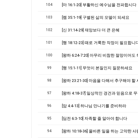
104
[마 16:1-20] 부활하신 예수님을 전파합시다
103
[렘 35:1-19] 구별된 삶의 모델이 되세요
102
[신 31:14-29] 재앙보다 더 큰 은혜
101
[행 18:12-23] 때로 거룩한 작정이 필요합니
100
99
[행 15:1-11] 무엇이 본질인지 질문하세요
98
97
[왕하 4:18-37] 일상적인 경건과 믿음으로
96
[암 4:4-13] 하나님 만나기를 준비하라
95
[딤전 6:3-10] 자족할 줄 알아야 합니다
94
[왕하 10:18-36] 올바른 일을 하는 고약한 사