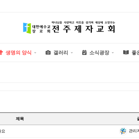
생명의 양식
갤러리
소식광장
좋
제목
관리
까요