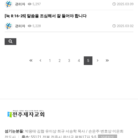
관리자
5,297
2025.03.09
[눅 8:16-25] 말씀을 조심해서 잘 들어야 합니다
관리자
5,228
2025.03.02
1
2
3
4
5
섬기는분들:
박용태·김협·유이상·최규·서승학 목사 / 손은주·변호상·이은희
전도사
|
주소:
55121 전북 전주시 완산구 평화17길 9-5
상세지도