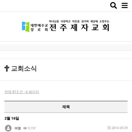
Toggle
naviga
교회소식
전체 813 건 - 6 페이지
제목
2월 16일
2014.03.29
여명
9,197