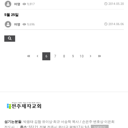
2014.05.20
여명
9,817
5월 25일
2014.06.06
여명
9,696
6
7
8
9
10
섬기는분들:
박용태·김협·유이상·최규·서승학 목사 / 손은주·변호상·이은희
전도사
|
주소:
55121 전북 전주시 완산구 평화17길 9-5
상세지도