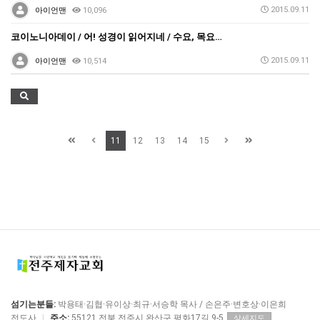
2015.09.11
아이언맨
10,096
코이노니아데이 / 어! 성경이 읽어지네 / 수요, 목요…
2015.09.11
아이언맨
10,514
11
12
13
14
15
섬기는분들:
박용태·김협·유이상·최규·서승학 목사 / 손은주·변호상·이은희
전도사
|
주소:
55121 전북 전주시 완산구 평화17길 9-5
상세지도