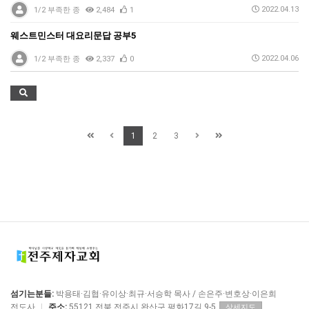
2022.04.13
1/2 부족한 종
2,484
1
웨스트민스터 대요리문답 공부5
2022.04.06
1/2 부족한 종
2,337
0
1
2
3
섬기는분들:
박용태·김협·유이상·최규·서승학 목사 / 손은주·변호상·이은희
전도사
|
주소:
55121 전북 전주시 완산구 평화17길 9-5
상세지도