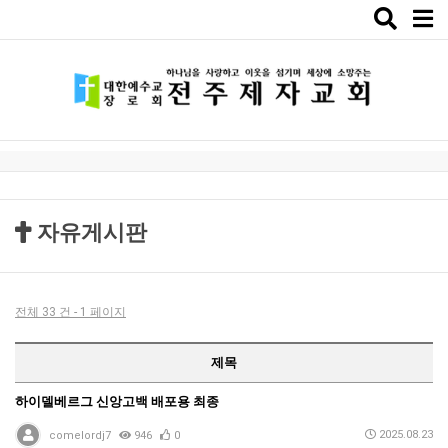
Toggle
naviga
자유게시판
전체 33 건 - 1 페이지
제목
하이델베르그 신앙고백 배포용 최종
2025.08.23
comelordj7
946
0