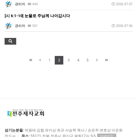
관리자
444
2026.07.07
[시 6:1-10] 눈물로 주님께 나아갑시다
관리자
501
2026.07.06
1
2
3
4
5
섬기는분들:
박용태·김협·유이상·최규·서승학 목사 / 손은주·변호상·이은희
전도사
|
주소:
55121 전북 전주시 완산구 평화17길 9-5
상세지도