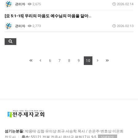
관리자
2,675
2026.02.14
[요 5:1-15] 우리의 마음도 예수님의 마음을 닮아…
관리자
2,773
2026.02.13
6
7
8
9
10
섬기는분들:
박용태·김협·유이상·최규·서승학 목사 / 손은주·변호상·이은희
전도사
|
주소:
55121 전북 전주시 완산구 평화17길 9-5
상세지도