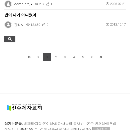
2026.07.21
comelordj7
237
1
밥이 다가 아니었어
2012.10.17
관리자
12,680
0
1
2
3
4
5
섬기는분들:
박용태·김협·유이상·최규·서승학 목사 / 손은주·변호상·이은희
전도사
|
주소:
55121 전북 전주시 완산구 평화17길 9-5
상세지도