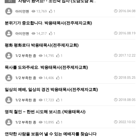
사랑이 왔어요! - 조민숙 집사 (도담도담 희망 하우스…
+1
2016.04.08
아이언맨
13,769
1
분위기가 중요합니다. 박용태목사(전주제자교회)
2016.08.19
아이언맨
14,217
1
평화 평화로다 박용태목사(전주제자교회)
2017.12.22
1/2 부족한 종
14,795
1
목사를 도와주세요. 박용태목사(전주제자교회)
2018.05.25
1/2 부족한 종
14,406
1
일상의 예배, 일상의 경건 박용태목사(전주제자교회)
2018.08.05
1/2 부족한 종
17,723
1
영적 철인 – 한번 시도해 보시죠.(박용태목사)
2022.10.02
1/2 부족한 종
10,895
1
연약한 사람을 보듬어 낼 수 있는 예배자를 찾습니다