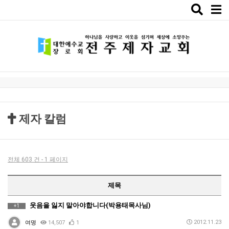
Toggle
naviga
제자 칼럼
전체 603 건 - 1 페이지
제목
웃음을 잃지 말아야합니다(박용태목사님)
+1
2012.11.23
여명
14,507
1