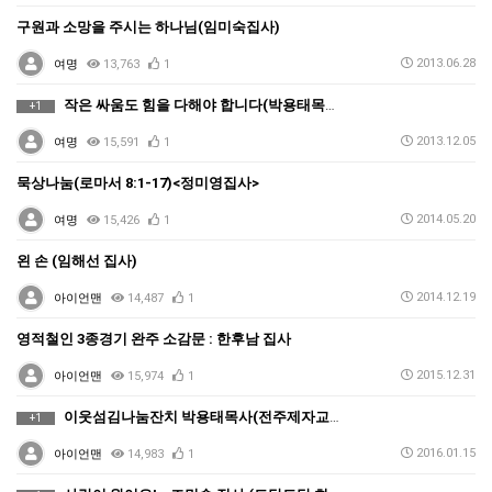
구원과 소망을 주시는 하나님(임미숙집사)
2013.06.28
여명
13,763
1
작은 싸움도 힘을 다해야 합니다(박용태목사님)
+1
2013.12.05
여명
15,591
1
묵상나눔(로마서 8:1-17)<정미영집사>
2014.05.20
여명
15,426
1
왼 손 (임해선 집사)
2014.12.19
아이언맨
14,487
1
영적철인 3종경기 완주 소감문 : 한후남 집사
2015.12.31
아이언맨
15,974
1
이웃섬김나눔잔치 박용태목사(전주제자교회)
+1
2016.01.15
아이언맨
14,983
1