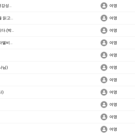
신명기 l7:12~26 '법도를 지키고 행하면' (이평강성도)
여명
제임스 패커의 “우리 안에 거하시는 성령님”을 읽고(이승호집사)
여명
대통령선거 – 기독교적 가치를 구현해야 합니다.(박용태목사님)
여명
조민숙집사>
여명
여명
사님)
여명
여명
사)
여명
여명
여명
여명