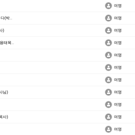
여명
종교개혁 496주년 – 새로운 개혁이 필요합니다(박용태목사님)
여명
사)
여명
어릴때 생명의 씨앗을 심어야 하겠습니다(박용태목사님)
여명
여명
여명
여명
사님)
여명
여명
목사)
여명
여명