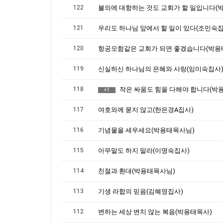
122
121
우리도 하나님 앞에서 할 일이 있다(조민숙집
120
119
신실하신 하나님의 은혜와 사랑(임미숙집사
118
작은 싸움도 힘을 다해야 합니다(박용태
+1
117
여호와께 묻지 않고(한은경A집사)
116
기념물을 세우세요(박용태목사님)
115
아무말도 하지 말라(이명숙집사)
114
친절과 환대(박용태목사님)
113
기생 라합의 믿음(김혜영집사)
112
변하는 세상 변치 않는 복음(박용태목사)