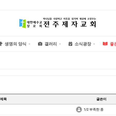
생명의 양식
갤러리
소식광장
좋
제목
글쓴이
1/2 부족한 종