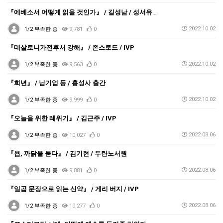
『에베소서 어떻게 읽을 것인가』 / 길성남 / 성서유니…
2022.10.02
1/2 부족한 종
9,781
0
『데살로니가전후서 강해』 / 존스토드 / IVP
2022.10.02
1/2 부족한 종
9,563
0
『희년』 / 남기업 등 / 홍성사 출간
2022.10.02
1/2 부족한 종
9,999
0
『오늘을 위한 레위기』 / 김근주 / IVP
2022.08.06
1/2 부족한 종
10,027
0
『욥, 까닭을 묻다』 / 김기현 / 두란노서원
2022.08.06
1/2 부족한 종
9,881
0
『일곱 문장으로 읽는 신약』 / 게리 버지 / IVP
2022.08.06
1/2 부족한 종
10,277
0