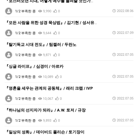
『포스터모던 시대, 어떻게 예수를 들려줄 것인가』 / …
2022.08.06
1/2 부족한 종
9,990
0
『모든 사람을 위한 성경 묵상법』/ 김기현 / 성서유니…
2022.07.09
1/2 부족한 종
9,644
0
『탈기독교 시대 전도』/ 팀켈러 / 두란노
2022.07.05
1/2 부족한 종
9,871
0
『싱글 라이프』/ 심경미 / 아르카
2022.07.05
1/2 부족한 종
10,089
0
『영혼을 세우는 관계의 공동체』/ 래리 크랩 / IVP
2022.07.05
1/2 부족한 종
10,067
0
『하나님의 선지자가 되라』/ A.W. 토저 / 규장
2022.07.05
1/2 부족한 종
9,893
0
『일상의 성화』/ 데이비드 폴리슨 / 토기장이