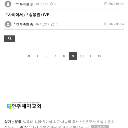
2022.06.04
1/2 부족한 종
9,772
0
『사이에서』/ 송용원 / IVP
2022.06.04
1/2 부족한 종
10,217
0
6
7
8
9
10
섬기는분들:
박용태·김협·유이상·최규·서승학 목사 / 손은주·변호상·이은희
전도사
|
주소:
55121 전북 전주시 완산구 평화17길 9-5
상세지도